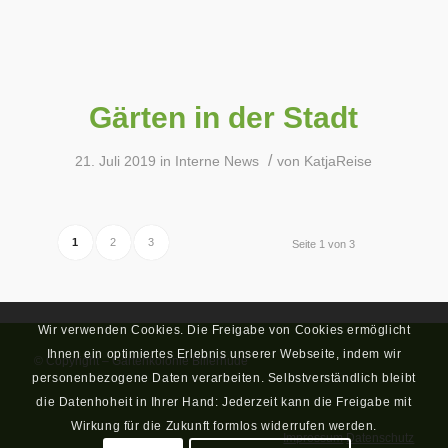
Gärten in der Stadt
/
21. Juli 2019
in
Interne News
von
KatjaReise
1
2
3
Seite 1 von 3
Wir verwenden Cookies. Die Freigabe von Cookies ermöglicht
Ihnen ein optimiertes Erlebnis unserer Webseite, indem wir
© Copyright – Gartenkolonie Billerhude
personenbezogene Daten verarbeiten. Selbstverständlich bleibt
die Datenhoheit in Ihrer Hand: Jederzeit kann die Freigabe mit
Wirkung für die Zukunft formlos widerrufen werden.
Impressum
Datenschutz